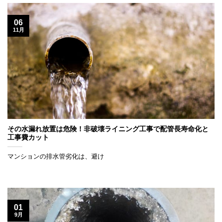
06
11月
その水漏れ放置は危険！非破壊ライニング工事で配管長寿命化と
工事費カット
マンションの排水管劣化は、避け
01
9月