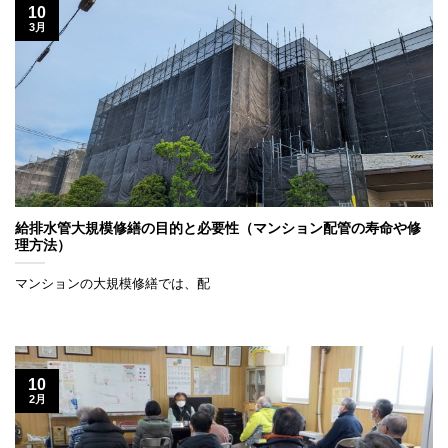
10
3月
給排水管大規模修繕の目的と必要性（マンション配管の寿命や修
理方法）
マンションの大規模修繕では、配
10
2月