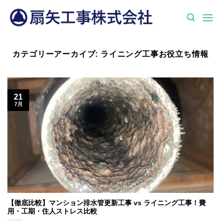
Skip
to
content
カテゴリーアーカイブ:
ライニング工事お役立ち情報
21
7月
【徹底比較】マンション排水管更新工事 vs ライニング工事！費
用・工期・住人ストレス比較