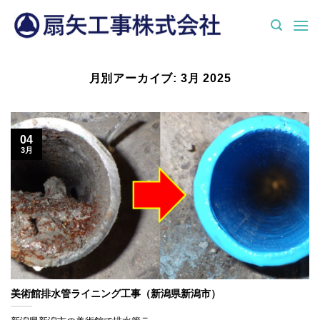
Skip
to
content
月別アーカイブ:
3月 2025
04
3月
美術館排水管ライニング工事（新潟県新潟市）