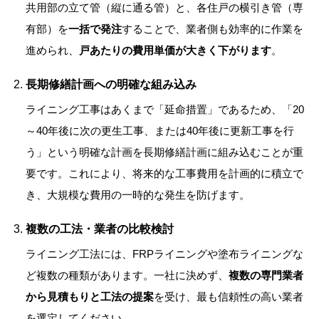
共用部の立て管（縦に通る管）と、各住戸の横引き管（専
有部）を
一括で発注
することで、業者側も効率的に作業を
進められ、
戸あたりの費用単価が大きく下がります
。
長期修繕計画への明確な組み込み
ライニング工事はあくまで「延命措置」であるため、「20
～40年後に次の更生工事、または40年後に更新工事を行
う」という明確な計画を長期修繕計画に組み込むことが重
要です。これにより、将来的な工事費用を計画的に積立で
き、大規模な費用の一時的な発生を防げます。
複数の工法・業者の比較検討
ライニング工法には、FRPライニングや塗布ライニングな
ど複数の種類があります。一社に決めず、
複数の専門業者
から見積もりと工法の提案
を受け、最も信頼性の高い業者
を選定してください。