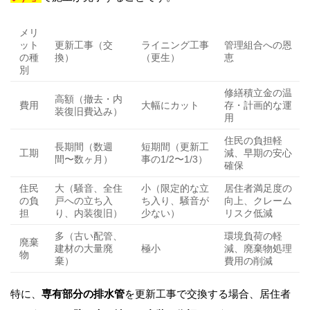
メリ
ット
更新工事（交
ライニング工事
管理組合への恩
の種
換）
（更生）
恵
別
修繕積立金の温
高額（撤去・内
費用
大幅にカット
存・計画的な運
装復旧費込み）
用
住民の負担軽
長期間（数週
短期間（更新工
工期
減、早期の安心
間〜数ヶ月）
事の1/2〜1/3）
確保
住民
大（騒音、全住
小（限定的な立
居住者満足度の
の負
戸への立ち入
ち入り、騒音が
向上、クレーム
担
り、内装復旧）
少ない）
リスク低減
多（古い配管、
環境負荷の軽
廃棄
建材の大量廃
極小
減、廃棄物処理
物
棄）
費用の削減
特に、
専有部分の排水管
を更新工事で交換する場合、居住者