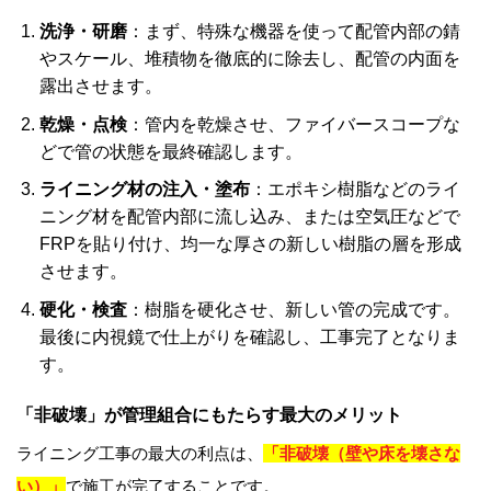
洗浄・研磨
：まず、特殊な機器を使って配管内部の錆
やスケール、堆積物を徹底的に除去し、配管の内面を
露出させます。
乾燥・点検
：管内を乾燥させ、ファイバースコープな
どで管の状態を最終確認します。
ライニング材の注入・塗布
：エポキシ樹脂などのライ
ニング材を配管内部に流し込み、または空気圧などで
FRPを貼り付け、均一な厚さの新しい樹脂の層を形成
させます。
硬化・検査
：樹脂を硬化させ、新しい管の完成です。
最後に内視鏡で仕上がりを確認し、工事完了となりま
す。
「非破壊」が管理組合にもたらす最大のメリット
ライニング工事の最大の利点は、
「非破壊（壁や床を壊さな
い）」
で施工が完了することです。