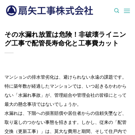
Skip
to
content
その水漏れ放置は危険！非破壊ライニン
グ工事で配管長寿命化と工事費カット
マンションの排水管劣化は、避けられない永遠の課題です。
特に築年数が経過したマンションでは、いつ起きるかわから
ない「水漏れ事故」が、管理組合や管理会社の皆様にとって
最大の懸念事項ではないでしょうか。
水漏れは、下階への損害賠償や居住者からの信頼失墜など、
取り返しのつかない事態を招きます。しかし、従来の「配管
交換（更新工事）」は、莫大な費用と期間、そして住戸内で