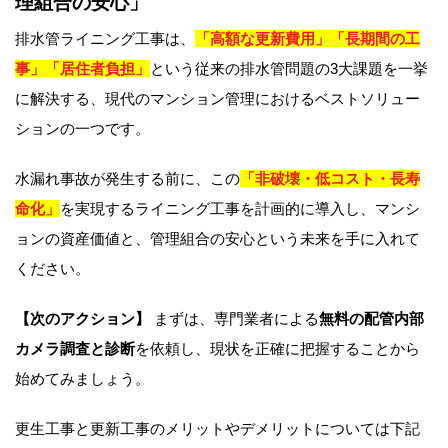
理組合の安心」
排水管ライニング工事は、
「高額な更新費用」「長期間の工
事」「居住者負担」
という従来の排水管問題の3大課題を一挙
に解決する、現代のマンション管理におけるベストソリュー
ションの一つです。
水漏れ事故が発生する前に、この
「非破壊・低コスト・長寿
命化」
を実現するライニング工事を計画的に導入し、マンシ
ョンの資産価値と、管理組合の安心という未来を手に入れて
ください。
【次のアクション】
まずは、専門業者による
無料の配管内部
カメラ調査と診断
を依頼し、現状を正確に把握することから
始めてみましょう。
更生工事と更新工事のメリットやデメリットについては下記