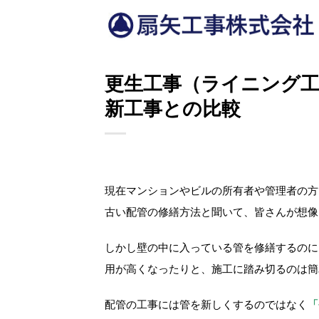
Skip
to
content
更生工事（ライニング
新工事との比較
現在マンションやビルの所有者や管理者の方
古い配管の修繕方法と聞いて、皆さんが想像
しかし壁の中に入っている管を修繕するのに
用が高くなったりと、施工に踏み切るのは簡
配管の工事には管を新しくするのではなく
「