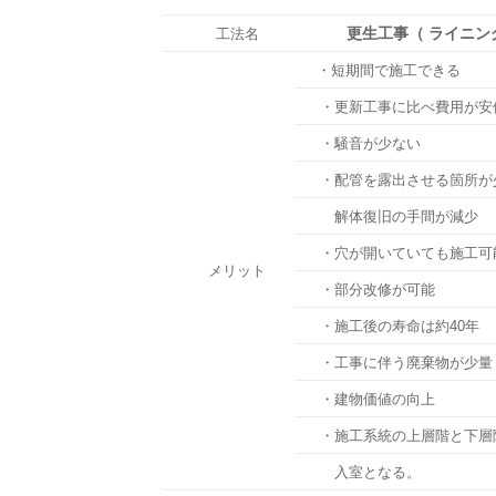
更生工事（ ライニン
工法名
・短期間で施工できる
・更新工事に比べ費用が安
・騒音が少ない
・配管を露出させる箇所が
解体復旧の手間が減少
・穴が開いていても施工可
メリット
・部分改修が可能
・施工後の寿命は約40年
・工事に伴う廃棄物が少量
・建物価値の向上
・施工系統の上層階と下層
入室となる。