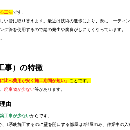
る工法
です。
しい管に取り替えます。最近は技術の進歩により、既にコーティ
ング管を使用するので錆の発生や腐食がしにくくなっています。
す。
工事）の特徴
に比べ費用が安く施工期間が短い」
ことです。
、
廃棄物が少ない
等があります。
理由
築工事が少ない
からです。
で、1系統施工するのに壁を開口する部屋は2部屋のみ、作業中の入