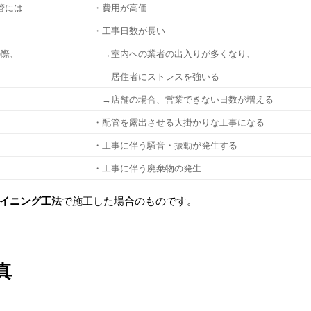
管には
・費用が高価
・工事日数が長い
の際、
→室内への業者の出入りが多くなり、
と
居住者にストレスを強いる
不可
→店舗の場合、営業できない日数が増える
・配管を露出させる大掛かりな工事になる
・工事に伴う騒音・振動が発生する
・工事に伴う廃棄物の発生
ライニング工法
で施工した場合のものです。
真