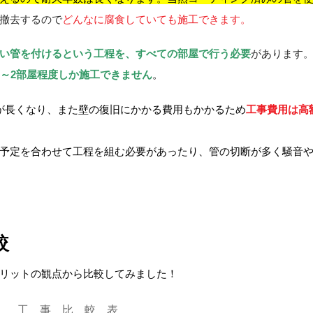
撤去するので
どんなに腐食していても施工できます。
い管を付けるという工程を、すべての部屋で行う必要
があります
1～2部屋程度しか施工できません
。
が長くなり、また壁の復旧にかかる費用もかかるため
工事費用は高
予定を合わせて工程を組む必要があったり、管の切断が多く騒音
較
リットの観点から比較してみました！
工 事 比 較 表