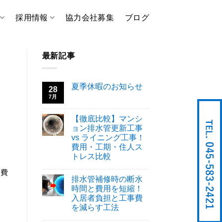
採用情報
協力会社募集
ブログ
最新記事
夏季休暇のお知らせ
28
7月
【徹底比較】マンシ
ョン排水管更新工事
。
vs ライニング工事！
費用・工期・住人ス
。
トレス比較
り費
排水管補修時の断水
時間と費用を短縮！
入居者負担と工事費
を減らす工法