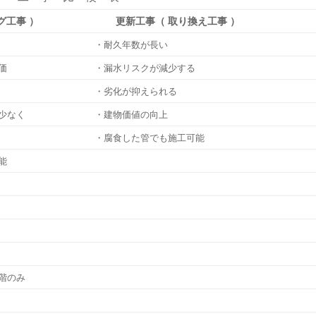
グ工事 ）
更新工事（ 取り換え工事 ）
・耐久年数が長い
価
・漏水リスクが減少する
・劣化が抑えられる
少なく
・建物価値の向上
・腐食した管でも施工可能
能
階のみ