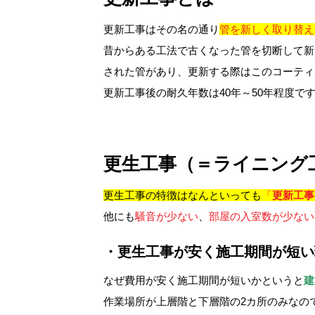
更新工事はその名の通り
管を新しく取り替え
昔からある工法で古くなった管を切断して新
された管があり、更新する際はこのコーティ
更新工事後の耐久年数は40年～50年程度で
更生工事（＝ライニング
更生工事の特徴はなんといっても
「
更新工事
他にも
騒音が少ない
、
部屋の入室数が少ない
・更生工事が安く施工期間が短い
なぜ費用が安く施工期間が短いかというと
建
作業場所が上層階と下層階の2カ所のみなの