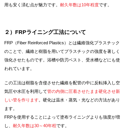
用も安く済む点が魅力です。
耐久年数は10年程度
です。
２）FRPライニング工法について
FRP（Fiber Reinforced Plastics）とは繊維強化プラスチック
のことで、繊維と樹脂を用いてプラスチックの強度を著しく
強化させたものです。浴槽や防刃ベスト、受水槽などにも使
われています。
この工法は樹脂を含侵させた繊維を配管の中に反転挿入し空
気圧や水圧を利用して
管の内側に圧着させたまま硬化させ新
しい管を作ります
。硬化は温水・蒸気・光などの方法があり
ます。
FRPを使用することによって塗布ライニングよりも強度が増
し、
耐久年数は30～40年程
です。