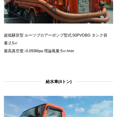
超低騒音型 ルーツブロアーポンプ型式:50PVDBG タンク容
量:2.5㎥
最高真空度:-0.093Mpa 理論風量:5㎥/min
給水車(4トン)