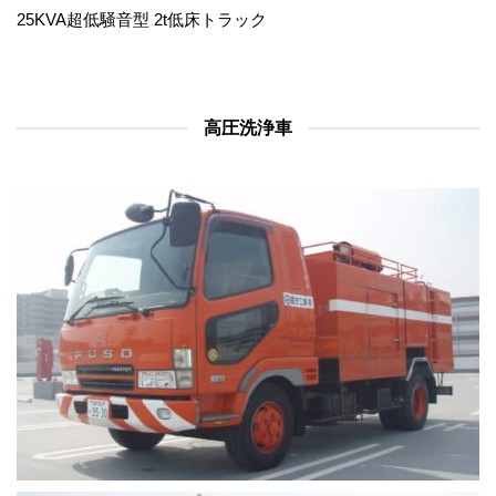
25KVA超低騒音型 2t低床トラック
高圧洗浄車