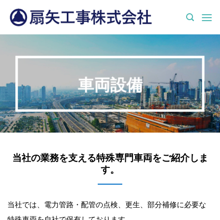
Skip
to
content
車両設備
当社の業務を支える特殊専門車両をご紹介しま
す。
当社では、電力管路・配管の点検、更生、部分補修に必要な
特殊車両を自社で保有しております。