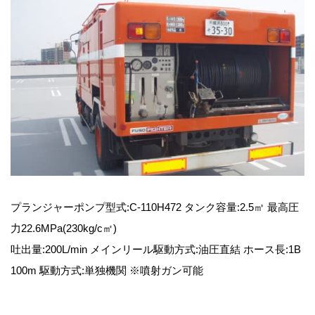
プランジャーポンプ型式:C-110H472 タンク容量:2.5㎥ 最高圧
力22.6MPa(230kg/c㎡)
吐出量:200L/min メインリール駆動方式:油圧直結 ホース長:1B
100m 駆動方式:単独機関 ※噴射ガン可能