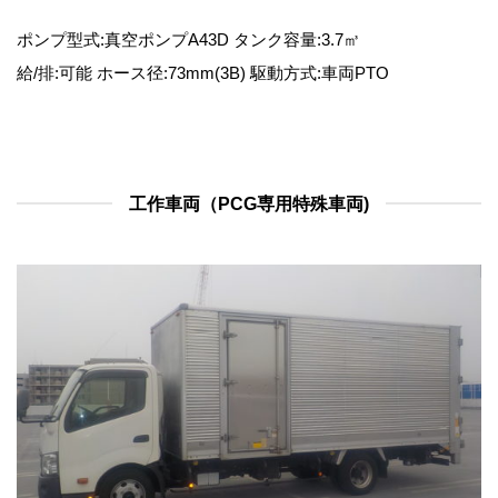
ポンプ型式:真空ポンプA43D タンク容量:3.7㎥
給/排:可能 ホース径:73mm(3B) 駆動方式:車両PTO
工作車両（PCG専用特殊車両)