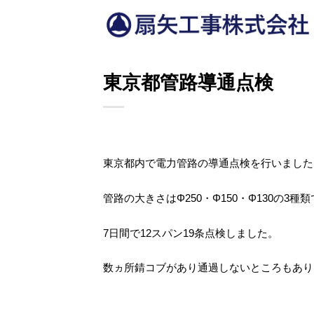
Skip
to
content
東京都管路導通点検
東京都内で電力管路の導通点検を行いました
管路の大きさはΦ250・Φ150・Φ130の3
7日間で12スパン19条点検しました。
数ヵ所錆コブがあり通過しないところもあり