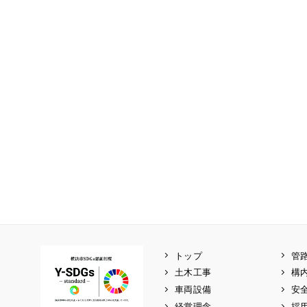
トップ
管
土木工事
構
車両設備
安
経営理念
採