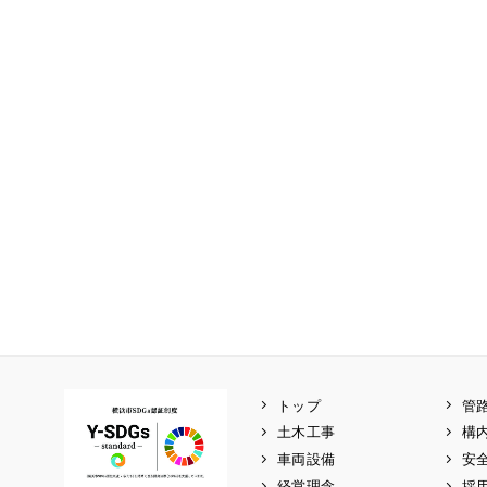
トップ
管
土木工事
構
車両設備
安
経営理念
採