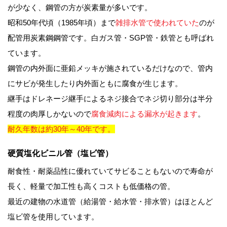
が少なく、鋼管の方が炭素量が多いです。
昭和50年代頃（1985年頃）まで
雑排水管で使われていた
のが
配管用炭素鋼鋼管です。白ガス管・SGP管・鉄管とも呼ばれ
ています。
鋼管の内外面に亜鉛メッキが施されているだけなので、管内
にサビが発生したり内外面ともに腐食が生じます。
継手はドレネージ継手によるネジ接合でネジ切り部分は半分
程度の肉厚しかないので
腐食減肉による漏水が起きます
。
耐久年数は約30年～40年です。
硬質塩化ビニル管（塩ビ管）
耐食性・耐薬品性に優れていてサビることもないので寿命が
長く、軽量で加工性も高くコストも低価格の管。
最近の建物の水道管（給湯管・給水管・排水管）はほとんど
塩ビ管を使用しています。