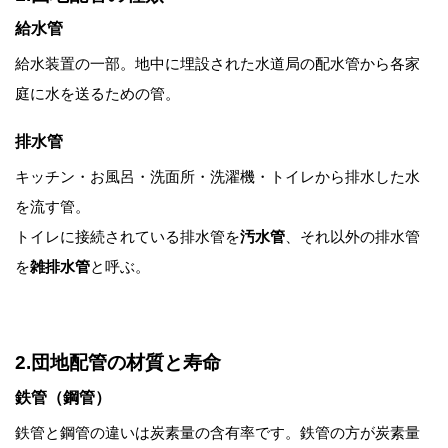
給水管
給水装置の一部。地中に埋設された水道局の配水管から各家
庭に水を送るための管。
排水管
キッチン・お風呂・洗面所・洗濯機・トイレから排水した水
を流す管。
トイレに接続されている排水管を
汚水管
、それ以外の排水管
を
雑排水管
と呼ぶ。
2.団地配管の材質と寿命
鉄管（鋼管）
鉄管と鋼管の違いは炭素量の含有率です。鉄管の方が炭素量