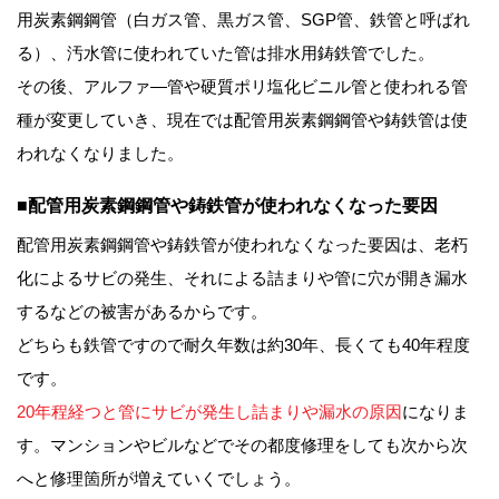
用炭素鋼鋼管（白ガス管、黒ガス管、SGP管、鉄管と呼ばれ
る）、汚水管に使われていた管は排水用鋳鉄管でした。
その後、アルファ―管や硬質ポリ塩化ビニル管と使われる管
種が変更していき、現在では配管用炭素鋼鋼管や鋳鉄管は使
われなくなりました。
■配管用炭素鋼鋼管や鋳鉄管が使われなくなった要因
配管用炭素鋼鋼管や鋳鉄管が使われなくなった要因は、老朽
化によるサビの発生、それによる詰まりや管に穴が開き漏水
するなどの被害があるからです。
どちらも鉄管ですので耐久年数は約30年、長くても40年程度
です。
20年程経つと管にサビが発生し詰まりや漏水の原因
になりま
す。マンションやビルなどでその都度修理をしても次から次
へと修理箇所が増えていくでしょう。