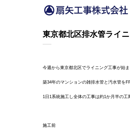
Skip
to
content
東京都北区排水管ライニ
今週から東京都北区でライニング工事が始ま
築34年のマンションの雑排水管と汚水管をF
1日1系統施工し全体の工事は約1か月半の工
施工前