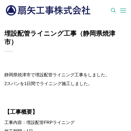
Skip
to
content
埋設配管ライニング工事（静岡県焼津
市）
静岡県焼津市で埋設配管ライニング工事をしました。
2スパンを1日間でライニング施工しました。
【工事概要】
工事内容：埋設配管FRPライニング