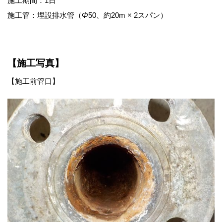
施工期間：1日
施工管：埋設排水管（
Φ
50、約20m × 2スパン）
【施工写真】
【施工前管口】