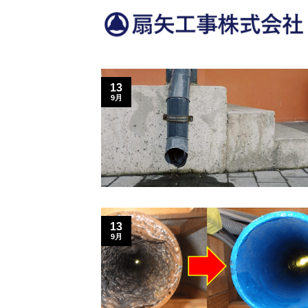
Skip
to
content
13
9月
13
9月