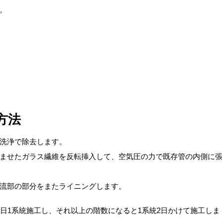
。
方法
洗浄で除去します。
ませたガラス繊維を反転挿入して、空気圧の力で既存管の内側に
流部の部分をまたライニングします。
日1系統施工し、それ以上の階数になると1系統2日かけて施工しま