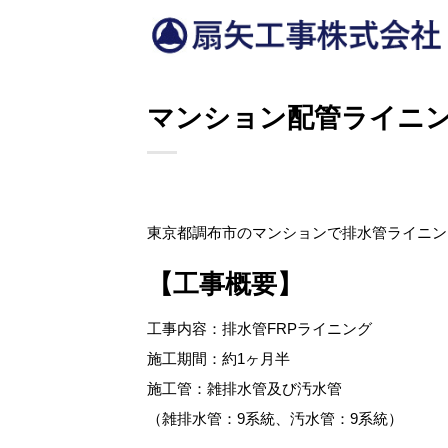
Skip
to
content
マンション配管ライニ
東京都調布市のマンションで排水管ライニン
【工事概要】
工事内容：排水管FRPライニング
施工期間：約1ヶ月半
施工管：雑排水管及び汚水管
（雑排水管：9系統、汚水管：9系統）