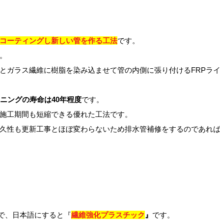
コーティングし新しい管を作る工法
です。
。
とガラス繊維に樹脂を染み込ませて管の内側に張り付けるFRPラ
イニングの寿命は40年程度
です。
く施工期間も短縮できる優れた工法です。
耐久性も更新工事とほぼ変わらないため排水管補修をするのであれ
で、日本語にすると『
繊維強化プラスチック
』
です。