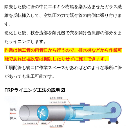
除去した後に管の中にエポキシ樹脂を染み込ませたガラス繊
維を反転挿入して、空気圧の力で既存管の内側に張り付けま
す。
硬化した後、枝合流部を削孔機で穴を開け合流部の部分をま
たライニングします。
作業は施工管の両管口から行うので、排水桝などから作業可
能であれば埋設管は掘削したりせずに施工できます。
工場配管も管口に作業スペースがあればどのような場所に管
があっても施工可能です。
FRPライニング工法の説明図