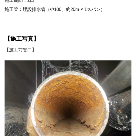
施工期間：2日
施工管：埋設排水管（
Φ
100、約20m × 1スパン）
【施工写真】
【施工前管口】