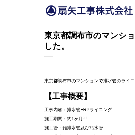
Skip
to
content
東京都調布市のマンシ
した。
東京都調布市のマンションで排水管のライニ
【工事概要】
工事内容：排水管FRPライニング
施工期間：約1ヶ月半
施工管：雑排水管及び汚水管