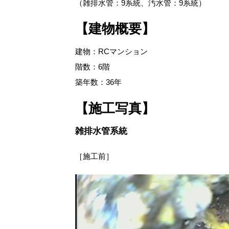
（雑排水管：9系統、汚水管：9系統）
【建物概要】
建物：RCマンション
階数：6階
築年数：36年
【施工写真】
雑排水管系統
［施工前］