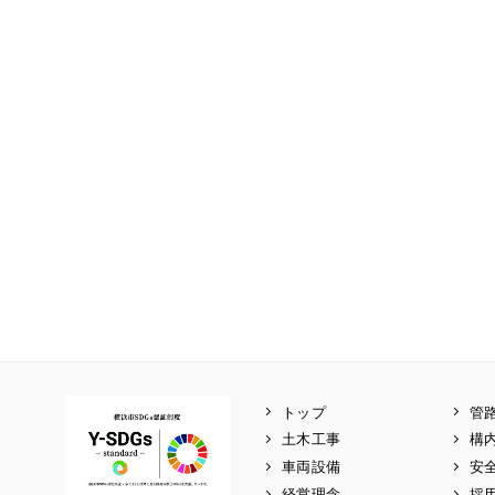
トップ
管
土木工事
構
車両設備
安
経営理念
採