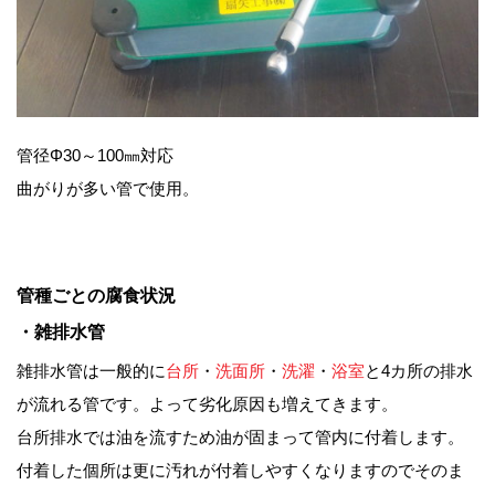
管径Φ30～100㎜対応
曲がりが多い管で使用。
管種ごとの腐食状況
・雑排水管
雑排水管は一般的に
台所
・
洗面所
・
洗濯
・
浴室
と4カ所の排水
が流れる管です。よって劣化原因も増えてきます。
台所排水では油を流すため油が固まって管内に付着します。
付着した個所は更に汚れが付着しやすくなりますのでそのま