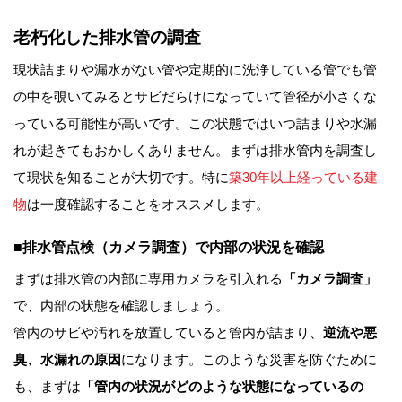
老朽化した排水管の調査
現状詰まりや漏水がない管や定期的に洗浄している管でも管
の中を覗いてみるとサビだらけになっていて管径が小さくな
っている可能性が高いです。この状態ではいつ詰まりや水漏
れが起きてもおかしくありません。まずは排水管内を調査し
て現状を知ることが大切です。特に
築30年以上経っている建
物
は一度確認することをオススメします。
■排水管点検（カメラ調査）で内部の状況を確認
まずは排水管の内部に専用カメラを引入れる
「カメラ調査」
で、内部の状態を確認しましょう。
管内のサビや汚れを放置していると管内が詰まり、
逆流や悪
臭、水漏れの原因
になります。このような災害を防ぐために
も、まずは
「管内の状況がどのような状態になっているの