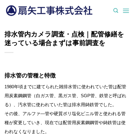
Skip
to
content
排水管内カメラ調査・点検｜配管修繕を
迷っている場合まずは事前調査を
排水管の管種と特徴
1980年頃までに建てられた雑排水管に使われていた管は配管
用炭素鋼鋼管（白ガス管、黒ガス管、SGP管、鉄管と呼ばれ
る）、汚水管に使われていた管は排水用鋳鉄管でした。
その後、アルファ―管や硬質ポリ塩化ビニル管と使われる管
種が変更していき、現在では配管用炭素鋼鋼管や鋳鉄管は使
われなくなりました。