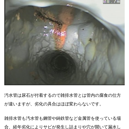
汚水管は尿石が付着するので雑排水管とは管内の腐食の仕方
が違いますが、劣化の具合はほぼ変わらないです。
雑排水管も汚水管も鋼管や鋳鉄管など金属管を使っている場
合、経年劣化によりサビが発生し詰まりや穴が開いて漏水し