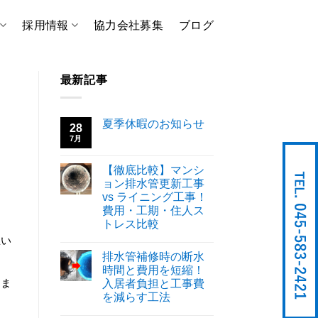
採用情報
協力会社募集
ブログ
最新記事
夏季休暇のお知らせ
28
7月
【徹底比較】マンシ
ョン排水管更新工事
vs ライニング工事！
費用・工期・住人ス
。
トレス比較
思い
排水管補修時の断水
時間と費用を短縮！
りま
入居者負担と工事費
を減らす工法