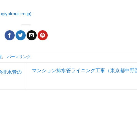
kouji.co.jp)
報
。
パーマリンク
マンション排水管ライニング工事（東京都中野
給排水管の