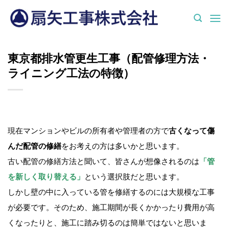
Skip
to
content
東京都排水管更生工事（配管修理方法・
ライニング工法の特徴）
現在マンションやビルの所有者や管理者の方で
古くなって傷
んだ配管の修繕
をお考えの方は多いかと思います。
古い配管の修繕方法と聞いて、皆さんが想像されるのは
「管
を新しく取り替える」
という選択肢だと思います。
しかし壁の中に入っている管を修繕するのには大規模な工事
が必要です。そのため、施工期間が長くかかったり費用が高
くなったりと、施工に踏み切るのは簡単ではないと思いま