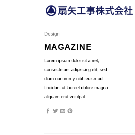
Skip
to
content
Design
MAGAZINE
Lorem ipsum dolor sit amet,
consectetuer adipiscing elit, sed
diam nonummy nibh euismod
tincidunt ut laoreet dolore magna
aliquam erat volutpat