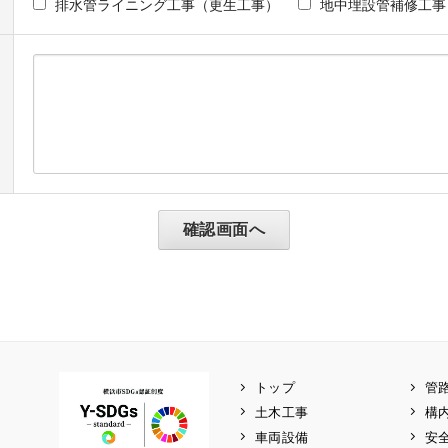
排水管ライニング工事（更生工事）
地中埋設管補修工事
トップ
管
土木工事
構
車両設備
安