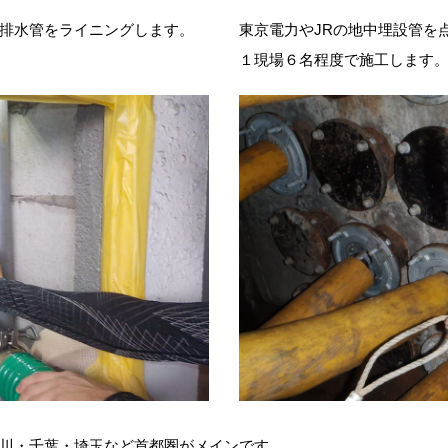
排水管をライニングします。
東京電力やJRの地中埋設管を
１現場６名程度で施工します
川・千葉・埼玉など首都圏がメインです。